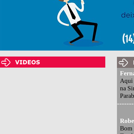
Fern
Aqui 
na Si
Para
-------
Robe
Bom D