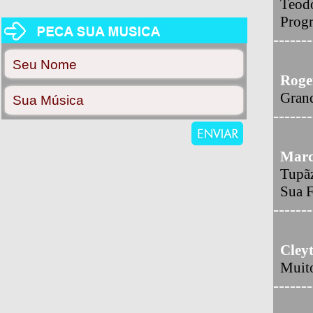
Teodo
Prog
-------
Roge
Gran
-------
Marc
Tupã
Sua F
-------
Cley
Muito
-------